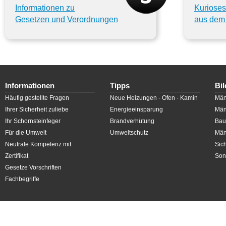
Informationen zu
Kurioses
Gesetzen und Verordnungen
aus dem 
Informationen
Tipps
Bil
Häufig gestellte Fragen
Neue Heizungen - Ofen - Kamin
Män
Ihrer Sicherheit zuliebe
Energieeinsparung
Män
Ihr Schornsteinfeger
Brandverhütung
Bau
Für die Umwelt
Umweltschutz
Män
Neutrale Kompetenz mit
Sic
Zertifikat
Son
Gesetze Vorschriften
Fachbegriffe