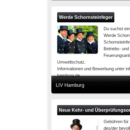
Werde Schornsteinfeger
Du suchst ein
Werde Schorns
Schornsteinfeg
Betriebs- und
Feuerungsanl
Umweltschutz.
Informationen und Bewerbung unter in
hamburg.de
Die Schornsteinfeger-Innung vermitte
LIV Hamburg
Eignungstest einen Ausbildungsplatz 
Neue Kehr- und Überprüfungso
Gebühren für h
des/der bevol