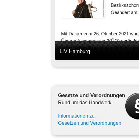
Bezirksschorn
Geändert am 
Mit Datum vom 26. Oktober 2021 wurd
Überprüfungsordnung (KÜO) verändert.
gesetzlichen Regelungen für kehr- und
LIV Hamburg
Anlagen, die Formblätter sowie die Geb
Tätigkeiten.
Hier erhalten Sie eine nichtamtliche 
Gesetze und Verordnungen
Rund um das Handwerk.
Informationen zu
Gesetzen und Verordnungen