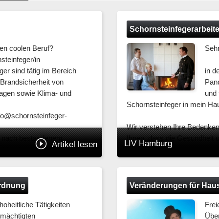
Schornsteinfegerarbeite
en coolen Beruf?
Sehr
teinfeger/in
er sind tätig im Bereich
in d
 Brandsicherheit von
Pand
agen sowie Klima- und
und 
Schornsteinfeger in mein Ha
fo@schornsteinfeger-
Wir verstehen Ihre Bedenken
lt nach bestandenem
Ihnen, dass die Gesundheit 
LIV Hamburg
Artikel lesen
in Hamburg.
in dieser Zeit eine besonder
Der aktuelle Sachstand ist f
Bundesregierung und der Min
rdnung
Veränderungen für Hau
März 2020 können Handwerke
oheitliche Tätigkeiten
Frei
grundsätzlich ihre Tätigkeite
lmächtigten
Übe
Schornsteinfeger.