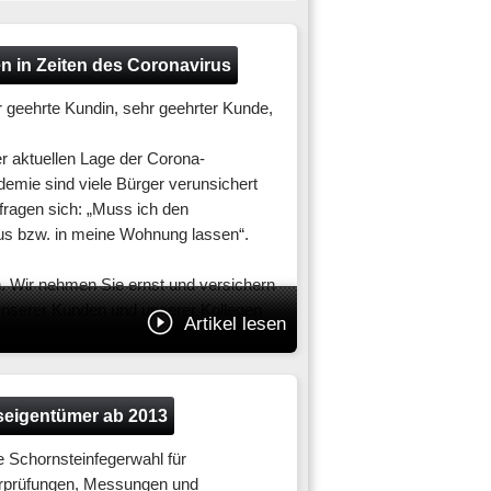
n in Zeiten des Coronavirus
 geehrte Kundin, sehr geehrter Kunde,
er aktuellen Lage der Corona-
emie sind viele Bürger verunsichert
fragen sich: „Muss ich den
us bzw. in meine Wohnung lassen“.
. Wir nehmen Sie ernst und versichern
unserer Kunden und unserer Kollegen
Artikel lesen
e Aufmerksamkeit erfährt.
olgender: Nach der Vereinbarung der
isterpräsidenten der Länder vom 16.
seigentümer ab 2013
r und andere Dienstleister
e Schornsteinfegerwahl für
n weiterhin ausüben. Dies gilt auch für
rprüfungen, Messungen und